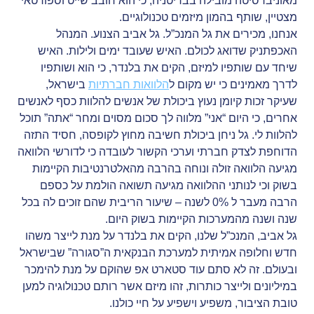
מאוניברסיטה מובילה בבריטניה, כי הוא חובב שייט וספורטאי
מצטיין, שותף בהמון מיזמים טכנולוגיים.
אנחנו, מכירים את גל המנכ”ל. גל אביב הצנוע. המנהל
האכפתניק שדואג לכולם. האיש שעובד ימים ולילות. האיש
שיחד עם שותפיו למיזם, הקים את בלנדר, כי הוא ושותפיו
לדרך מאמינים כי יש מקום ל
הלוואות חברתיות
בישראל,
שעיקר זכות קיומן נעוץ ביכולת של אנשים להלוות כסף לאנשים
אחרים, כי היום “אני” מלווה לך סכום מסוים ומחר “אתה” תוכל
להלוות לי. גל ניחן ביכולת חשיבה מחוץ לקופסה, חסיד התזה
הדוחפת לצדק חברתי וערכי הקשור לעובדה כי לדורשי הלוואה
מגיעה הלוואה זולה ונוחה בהרבה מהאלטרנטיבות הקיימות
בשוק וכי לנותני ההלוואה מגיעה תשואה הולמת על כספם
הרבה מעבר ל 0% לשנה – שיעור הריבית שהם זוכים לה בכל
שנה ושנה מהמערכות הקיימות בשוק היום.
גל אביב, המנכ”ל שלנו, הקים את בלנדר על מנת לייצר משהו
חדש וחלופה אמיתית למערכת הבנקאית ה”סגורה” שבישראל
ובעולם. זה לא סתם עוד סטארט אפ שהוקם על מנת להימכר
במיליונים ולייצר כותרות, זהו מיזם אשר רותם טכנולוגיה למען
טובת הציבור, משפיע וישפיע על חיי כולנו.