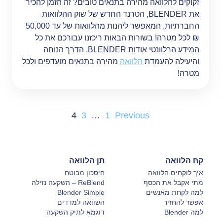
זקוקים להלוואה מהירה בתנאים טובים? זה הזמן להכיר
את BLENDER, הטרנד החדש של שוק ההלוואות
החברתיות, המאפשר ליהנות מהלוואות של עד 50,000
₪ לכל מטרה! בשורות הבאות ריכזנו עבורכם את כל
המידע הרלוונטי אודות BLENDER, הדרך הנוחה
והיעילה להעמדת
הלוואה
מהירה בתנאים מועדפים ולכל
מטרה!
4
3
…
1
Previous
קח הלוואה
תן הלוואה
איך לוקחים הלוואה
חיסכון מבוטח
מתי אקבל את הכסף
ReBlend – השקעה נזילה
למה לקחת מאנשים
Blender Simple
אפשר להחזיר
השוואה למדדים
למה Blender
דוגמא לתיק השקעה