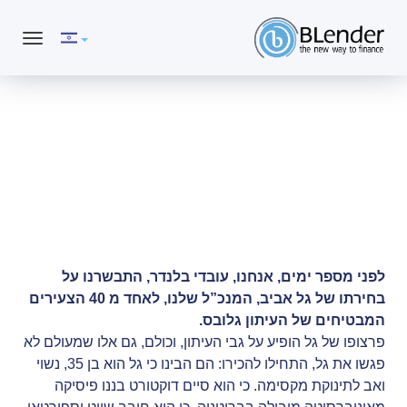
געת
סוף
ף:
בלוג
ושאים
יננסים,
הבלוג שלנו
כנולוגיים,
תנהלות
לכלית,
עוד
אפשרותך
לחוץ
לפני מספר ימים, אנחנו, עובדי בלנדר, התבשרנו על
נטר
בחירתו של גל אביב, המנכ”ל שלנו, לאחד מ 40 הצעירים
די
המבטיחים של העיתון גלובס.
חזור
פרצופו של גל הופיע על גבי העיתון, וכולם, גם אלו שמעולם לא
ראש
פגשו את גל, התחילו להכירו: הם הבינו כי גל הוא בן 35, נשוי
דף
ואב לתינוקת מקסימה. כי הוא סיים דוקטורט בננו פיסיקה