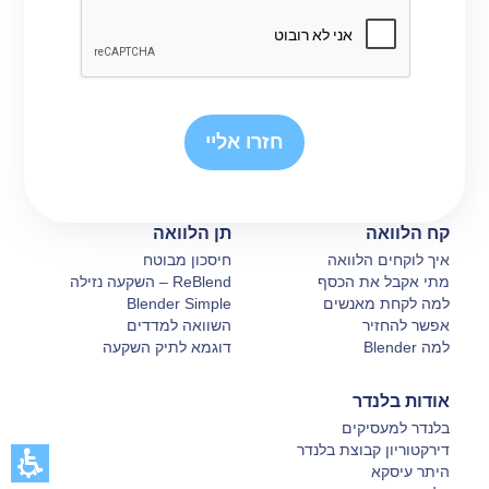
חברת בלנדר השלימה גיוס של 80.5 מיליון שקל –
לכתבה
המלאה
חזרו אליי
קח הלוואה
תן הלוואה
בלנדר: חברת ביטוח בינלאומית תבטח עד 14% מתיק
איך לוקחים הלוואה
חיסכון מבוטח
ההלוואות –
מתי אקבל את הכסף
לכתבה המלאה
ReBlend – השקעה נזילה
למה לקחת מאנשים
Blender Simple
אפשר להחזיר
השוואה למדדים
למה Blender
דוגמא לתיק השקעה
אודות בלנדר
בלנדר למעסיקים
דירקטוריון קבוצת בלנדר
בלנדר מציגה: חלוקה לתשלומים מחוץ למסגרת האשראי –
היתר עיסקא
גם ברכישות מקוונות –
לכתבה המלאה