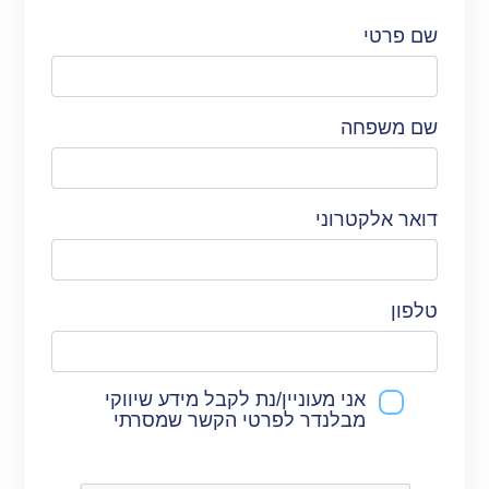
שם פרטי
שם משפחה
הנהלת בלנדר טכנולוגיות פיננסיות פתחה את המסחר לרגל
רישום מניותיה בבורסה –
לכתבה המלאה
דואר אלקטרוני
טלפון
מנורה מבטחים חתמה על קו אשראי של 90 מיליון שקל
למתן אשראי צרכני ללקוחות בלנדר –
לכתבה המלאה
אני מעוניין/נת לקבל מידע שיווקי
מבלנדר לפרטי הקשר שמסרתי