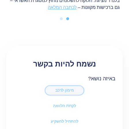
בלנדר מציגה: חלוקה לתשלומים מחוץ למסגרת האשראי –
גם ברכישות מקוונות –
לכתבה המלאה
“נקים בנק דיגיטלי באירופה עם בנקאות אמיתית — רק
אשראים וחסכונות” –
לכתבה המלאה
נשמח להיות בקשר
באיזה נושא?
מימון לרכב
לקחת הלוואה
בנק הפועלים ובלנדר מקימות חברה משותפת לשיווק
הלוואות צרכניות במעמד התשלום בבתי עסק –
לכתבה
המלאה
להתחיל להשקיע