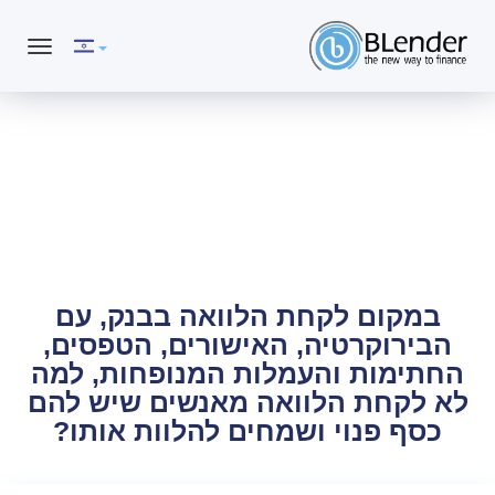
געת
סוף
ף:
לנדר
ח
לוואה
קח הלוואה
אפשרותך
לחוץ
נטר
די
חזור
במקום לקחת הלוואה בבנק, עם
ראש
הבירוקרטיה, האישורים, הטפסים,
דף
החתימות והעמלות המנופחות, למה
לא לקחת הלוואה מאנשים שיש להם
כסף פנוי ושמחים להלוות אותו?