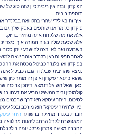
הפיקדון ובזה אין ריבית כיון שזה סוג של
תוספת ריבית.
ואיך זה בא לידי שהרי בהלווואה בבלנדר 
פיקדון כלומר אנו שותפים בעסק שלך גם בר
אלא את מה שלקחת אתה מחזיר בדיוק.
אלא שכעת עולה בעיה חמורה איך וכיצד יכו
בשבועה ואם לא ירצה להישבע יייתן סכום 
לאחר תנאי זה כאן בלנדר אומר שאם למשל
בפיקדון ואז בלנדר כביכול מכסה את ההפסד
נמצא שהריבית שבלנדר גובה כביכול אינה 
שהוא בתנאיי פיקדון ואופן זה מותר כיון 
וכאן ישאל השואל דנמצא דיתכן צד כזה ש
קולמוסין ובית המשפט הביע את דעתו בנוש
לסיכום: היתר עיסקא היא דרך שחכמים מצא
וכיון ש”היתר עיסקא” הוא מורכב ובכל עיסק
חברת בלנדר מחזיקה ברשותה
היתר עיסקא
המאפשרת לקהל הרחב ליהנות מהלוואה בט
החברה מציעה פתרון פרקטי ומהיר לקבלת 