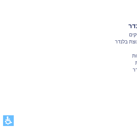
דר
קים
וצת בלנדר
ת
ר