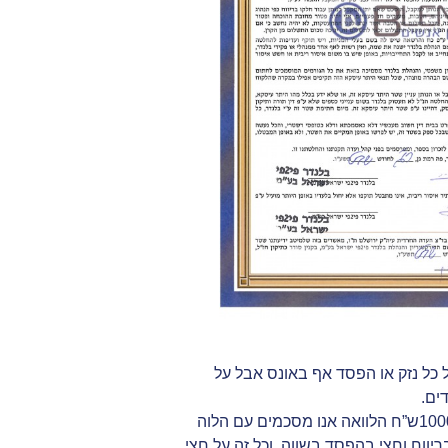
ל כל נזק או הפסד אף באונס אבל על
ים.
לאחר שביארנו שיש מושג של הלוואה ופיקדון ניגש לבאר את המושג “היתר עיסקא” למשל אדם זקוק לסכום של 1000ש”ח הלוואה אנו מסכמים עם הלוה
יווח וחצי בהפסד בשווה. וכל זה על חצי