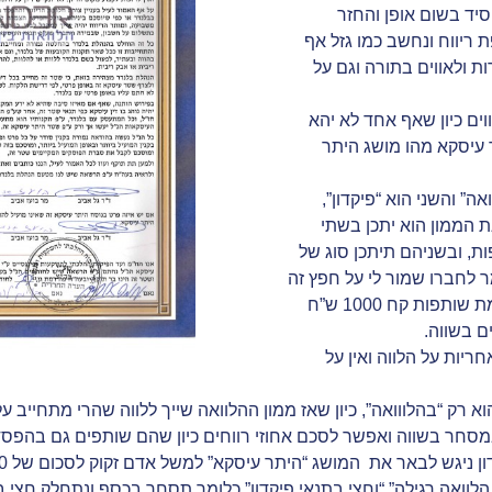
סיד בשום אופן והחזר
 ריווח ונחשב כמו גזל אף
ות ולאווים בתורה וגם על
ים כיון שאף אחד לא יהא
ר עיסקא מהו מושג היתר
אה” והשני הוא “פיקדון”,
ת הממון הוא יתכן בשתי
ת, ובשניהם תיתכן סוג של
ר לחברו שמור לי על חפץ זה
ואם ייגנב לא תהא אחראי על הנזק או כדוגמת שותפות קח 1000 ש”ח
ם בשווה.
ריות על הלווה ואין על
 רק “בהלווואה”, כיון שאז ממון ההלוואה שייך ללווה שהרי מתחייב ע
 במסחר בשווה ואפשר לסכם אחוזי רווחים כיון שהם שותפים גם בהפסד
לוואה רגילה” “וחצי בתנאי פיקדון” כלומר תסחר בכסף ונתחלק חצי בר