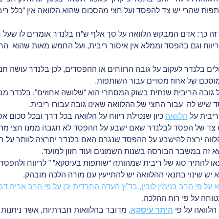
 שותפות שהרי יש צד להפסד ועל חצי מהסכום שהוא הלוואה אין “כלל ר
אז זה כך: אדם המבקש הלוואה על סך אלף ש”ח בלנדר אומרים לו שע
יווח וגם בהפסד וממלא אין איסור ריבית, ועל החמש מאות שהוא החצ
לים בלנדר לעקוב על גובה הרווחים או ההפסדים, לכן בלנדר עושה תנ
מוסכם של אחוז מסויים עבור השותפות.
 גובה הריבית שנתית בשוק המסחרי הוא “שלושה אחוזים”, בלנדר מ
 שיש לה עבור החצי של ההלוואה שאינו גובה עבורו ריבית.
ריבית על
הלוואה
כיון שנטילת ריווח על הלוואה בכל דרך ובכל סכום 
שיש צד של הפסד לבלנדר שאם ישבע על ההפסד לא תגבה ממנו חצי מהקרן
הלווה ירצה להישבע על ההפסד שנגרם האם בלנדר יתרצה לוותר על ח
א זה במשבר הבורסה בשנות השמונים ועוד חזון למועד.
ו להתיר סוג של ריבית שמהותה “שותפות בעיסקא” ” לריווח ולהפסד”
א יש שינוי בתנאי ההלוואה יש להתייעץ עם מורה הלכה מובהק.
 על פי הרב בנימין לובין, בד”ץ העדה החרדית וכן על פי הרב אריה דב
וחה על פי רוח ההלכה.
הלוואה על פי
היתר עיסקא
. מדובר בהלוואות חברתיות, אשר ניתנ