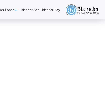
געת
סוף
der Loans
blender Car
blender Pay
ף:
מושג
היתר
יסקא"
הו?
לנדר
לוואות
אפשרותך
לחוץ
נטר
די
חזור
ראש
הבלוג שלנו
דף