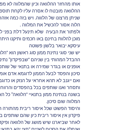
אותו מהחזר ההלוואה וכיון שהמלווה לא מפ
ההלוואה מובטח לו אסרה עליו לקחת תוספת
שניתן מרצונו של הלוווה. ויש בזה כמה אזהר
הלוה אסור להכשיל את המלווה .
ולפתור את הבעיה שלא תינעל דלת בפני לוו
מוכן להלוות בחינם באו חכמים ותיקנו הית
עיסקא יבואר בלשון פשוטה
יש שני סוגי נתינת ממון סוג ראשון הוא “הלוו
ההבדל המהותי בין שניהם “שבפיקדון” נתינ
אופנים או בגדר שמירה או בתנאי של שותפו
סיכון והפסד לבעל הממון לדוגמא אדם אומ
ותסחר ואנו שותפים בכל בהפסדים והרווחי
בשונה בנתינת ממון בתנאיי “הלוואה” כל האח
המלווה שום סיכון.
והיסוד הפשוט שכל איסור ריבית מהתורה הוא
פיקדון אין איסור ריבית כיון שהם שותפים
שנחלק את הסכום לשניים “חצי יהא בתנאי ה