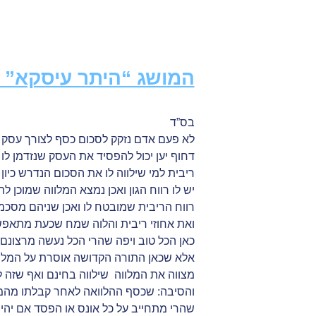
עמוד הבית
קח הלוואה
המושג “היתר עיסקא” מהו ?
המושג “היתר עיסקא” 
בס”ד
לא פעם אדם נזקק לסכום כסף לצורך עסק רו
דחוף יען יכול להפסיד את העסק שנזדמן לו
ריבית למי שילווה לו את הסכום הנדרש כיון 
יש לו רווח הגון ואכן נמצא המלווה שמוכן 
רווח הריבית שמובטח לו ואכן שניהם מסכמ
ואת אחוזי ריבית והלוה שמח שכעת מתאפש
כאן הכל טוב ויפה שהרי הכל נעשה מרצונם.
אלא שכאן התורה הקדושה אוסרת על המלו
מצווה את המלווה שילווה בחינם ואף שזה ל
והסיבה: שכסף ההלוואה לאחר קבלתו מהמל
שהרי מתחייב על כל אונס או הפסד אם יהי