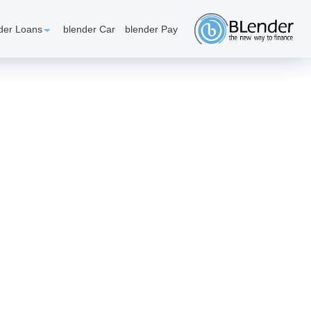
געת
סוף
der Loans
blender Car
blender Pay
ף:
לוואות
שכירים
י
ם
שהמשכורת
בועה
שויות
צוץ
פתעות
אפשרותך
לחוץ
נטר
הבלוג שלנו
די
חזור
ראש