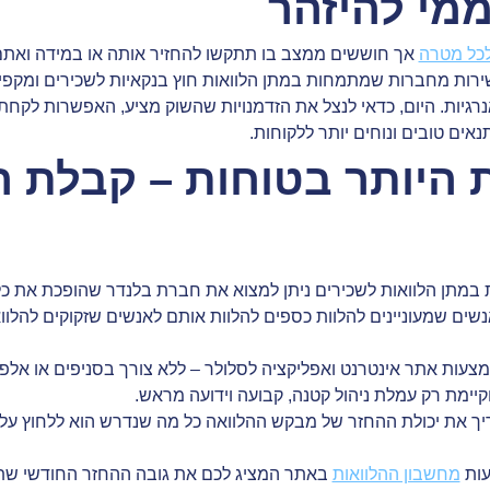
מי להיזהר
לכל מטרה
אך חוששים ממצב בו תתקשו להחזיר אותה או במידה ואת
ירות מחברות שמתמחות במתן הלוואות חוץ בנקאיות לשכירים ומקפ
נרגיות. היום, כדאי לנצל את הזדמנויות שהשוק מציע, האפשרות לקחת 
ם טובים ונוחים יותר ללקוחות.
 היותר בטוחות – קבלת 
 במתן הלוואות לשכירים ניתן למצוא את חברת בלנדר שהופכת את כל 
 שמעוניינים להלוות כספים להלוות אותם לאנשים שזקוקים להלוואה
עות אתר אינטרנט ואפליקציה לסלולר – ללא צורך בסניפים או אלפי 
קיימת רק עמלת ניהול קטנה, קבועה וידועה מראש.
יך את יכולת ההחזר של מבקש ההלוואה כל מה שנדרש הוא ללחוץ על
עות
מחשבון ההלוואות
באתר המציג לכם את גובה ההחזר החודשי שת