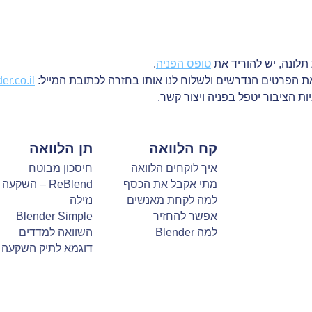
בית
קח הלוואה
פניות הציבור
לונה, יש להוריד את
טופס הפניה
.
 הפרטים הנדרשים ולשלוח לנו אותו בחזרה לכתובת המייל:
r.co.il
יות הציבור יטפל בפניה ויצור קשר.
קח הלוואה
תן הלוואה
איך לוקחים הלוואה
חיסכון מבוטח
מתי אקבל את הכסף
ReBlend – השקעה
למה לקחת מאנשים
נזילה
אפשר להחזיר
Blender Simple
למה Blender
השוואה למדדים
דוגמא לתיק השקעה