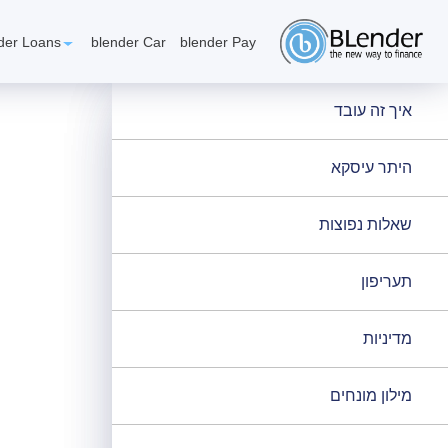
געת
סוף
der Loans
blender Car
blender Pay
ף:
ניות
ציבור
איך זה עובד
לנדר
היתר עיסקא
לוואות
אפשרותך
שאלות נפוצות
לחוץ
נטר
די
תעריפון
חזור
ראש
מדיניות
דף
פניו
מילון מונחים